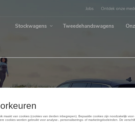
Jobs
Ontdek onze med
Stockwagens
Tweedehandswagens
Onz