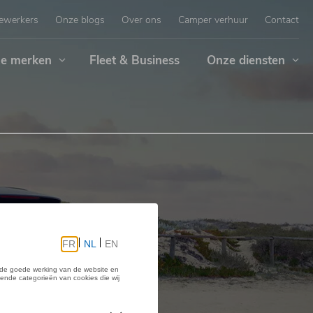
ewerkers
Onze blogs
Over ons
Camper verhuur
Contact
e merken
Fleet & Business
Onze diensten