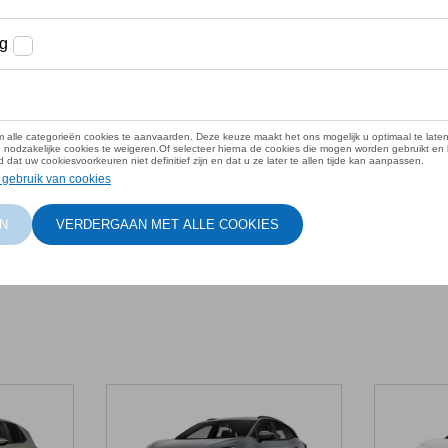
agen
e
rfecte match.
ou past!