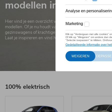
modellen in Herentals
Hier vind je een overzicht van de meest geliefde Volksw
modellen. Of je nu houdt van compacte stadsauto's, ruim
gezinswagens of krachtige SUV's, hier ontdek je jouw pe
Laat je inspireren en vind hét Volkswagen model dat bij j
100% elektrisch