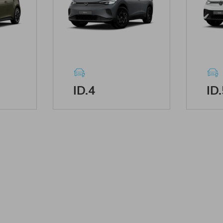
ID.4
ID.