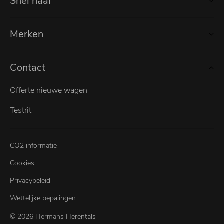
Snel naar
Merken
Contact
Offerte nieuwe wagen
Testrit
CO2 informatie
Cookies
Privacybeleid
Wettelijke bepalingen
© 2026 Hermans Herentals