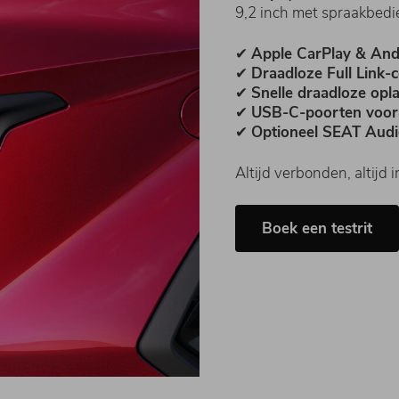
9,2 inch met spraakbedie
✔
Apple CarPlay & And
✔
Draadloze Full Link-c
✔
Snelle draadloze opla
✔
USB-C-poorten voor
✔
Optioneel SEAT Aud
Altijd verbonden, altijd i
Boek een testrit