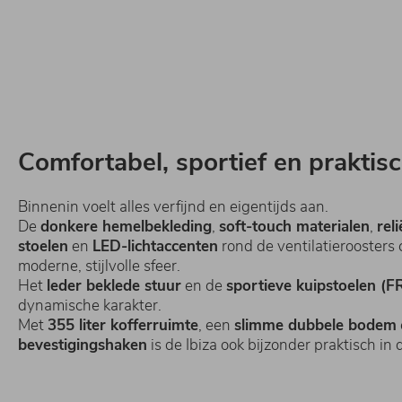
Comfortabel, sportief en praktisc
Binnenin voelt alles verfijnd en eigentijds aan.
De
donkere hemelbekleding
,
soft-touch materialen
,
rel
stoelen
en
LED-lichtaccenten
rond de ventilatieroosters
moderne, stijlvolle sfeer.
Het
leder beklede stuur
en de
sportieve kuipstoelen (F
dynamische karakter.
Met
355 liter kofferruimte
, een
slimme dubbele bodem
bevestigingshaken
is de Ibiza ook bijzonder praktisch in 