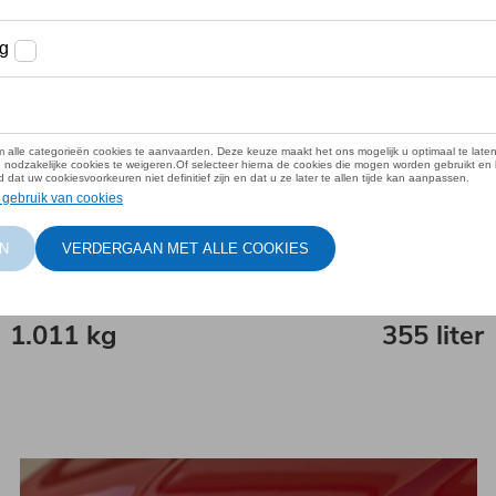
Gewicht
Inhoud kofferba
1.011 kg
355 liter