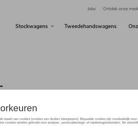
Jobs
Ontdek onze med
Stockwagens
Tweedehandswagens
Onz
T
tals
mischer dan
geavanceerde
cte