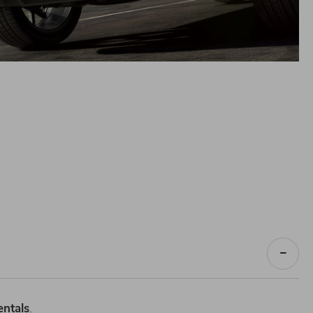
ntals
.