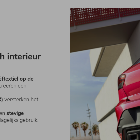
h interieur
iëftextiel op de
 creëren een
R)
versterken het
en
stevige
dagelijks gebruik.