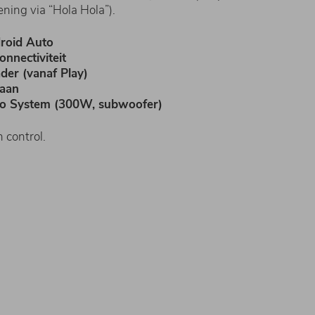
ning via “Hola Hola”).
roid Auto
onnectiviteit
der (vanaf Play)
aan
io System (300W, subwoofer)
n control.