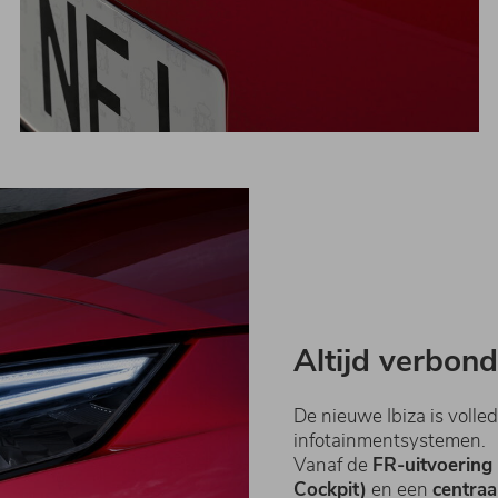
Altijd verbo
De nieuwe Ibiza is volle
infotainmentsystemen.
Vanaf de
FR-uitvoering
Cockpit)
en een
centraa