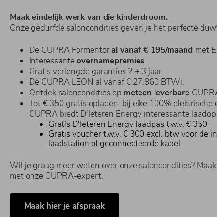
Maak eindelijk werk van die kinderdroom.
Onze gedurfde saloncondities geven je het perfecte duwtj
De CUPRA Formentor
al vanaf € 195/maand
met E
Interessante
overnamepremies
.
Gratis verlengde garanties 2 + 3 jaar.
De CUPRA LEON al vanaf € 27.860 BTWi.
Ontdek saloncondities op
meteen leverbare
CUPR
Tot € 350 gratis opladen: bij elke 100% elektrische
CUPRA biedt D'Ieteren Energy interessante laadop
Gratis D'Ieteren Energy laadpas t.w.v. € 350
Gratis voucher t.w.v. € 300 excl. btw voor de in
laadstation of geconnecteerde kabel
Wil je graag meer weten over onze saloncondities? Maak
met onze CUPRA-expert.
Maak hier je afspraak