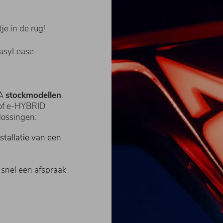
e in de rug!
asyLease.
A
stockmodellen
.
 of e-HYBRID
lossingen:
stallatie van een
 snel een afspraak