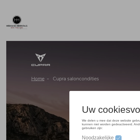
Overslaan
en
naar
de
inhoud
gaan
Home
Cupra saloncondities