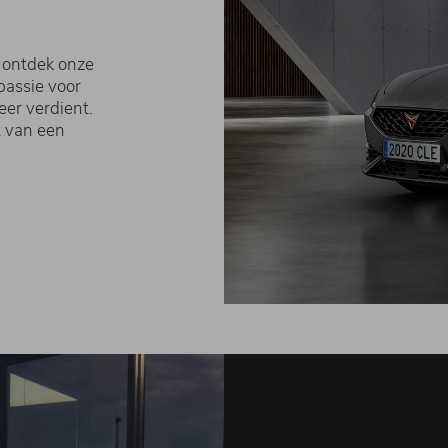
: ontdek onze
passie voor
eer verdient.
t van een