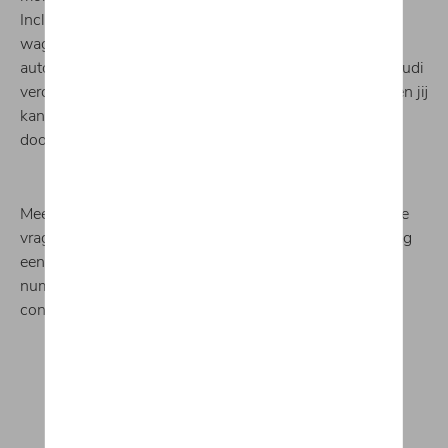
Inclusief direct bellen en met navigatiehulp. Als jouw
wagen een keuring of nieuwe olie nodig heeft, kan je
automatisch een onderhoudsafspraak aanvragen. De Audi
verdeler neemt dan zo snel mogelijk contact met je op en jij
kan via de app alle relevante voertuiginformatie
doorgeven.
Meer informatie, alle voordelen, functies en veelgestelde
vragen vind je terug via onderstaande knop. Wil je graag
een van onze medewerkers spreken? Bel dan naar het
nummer 014 21 27 76 of kom gerust langs in onze
concessie.
Meer informatie