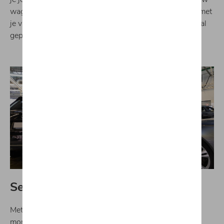
wagen leiden of deel de gps-coördinaten bijvoorbeeld met
je vrienden. Je kan zelfs controleren hoe lang je wagen al
geparkeerd staat.
Serviceafspraken
Met de Audi connect Plug and Play-app kun je op elk
moment een afspraak bij je Audi verdeler aanvragen.