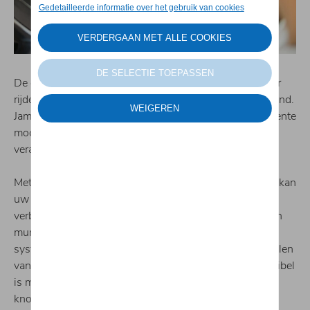
De ontwikkelingen in de autowereld staan niet stil en er
rijden in België steeds meer geconnecteerde wagens rond.
Jammer genoeg waren tot voor kort enkel de meest recente
modellen connecteerbaar maar daar brengt Audi nu
verandering in!
Met de Audi connect Plug and Play-app (iOS/Android) kan
uw smartphone via Bluetooth en de Audi DataPlug
verbinding maken met uw wagen, waardoor deze in een
mum van tijd een geconnecteerde wagen wordt. Dit
systeem kan achteraf worden ingebouwd in veel modellen
van 2008 en later. Zeker weten of jouw wagen compatibel
is met de Audi DataPlug? Check het via onderstaande
knop.