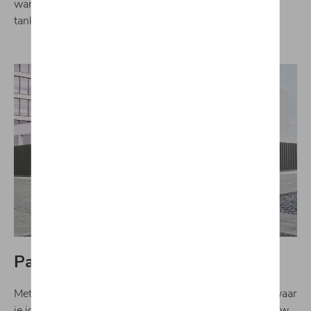
wanneer, waar en hoeveel u tankt vanaf een minimaal
tankniveau van 10 liter.
Parkeerplaats
Met Audi connect Plug and Play weet je altijd precies waar
je jouw wagen hebt geparkeerd. Laat de app je naar jouw