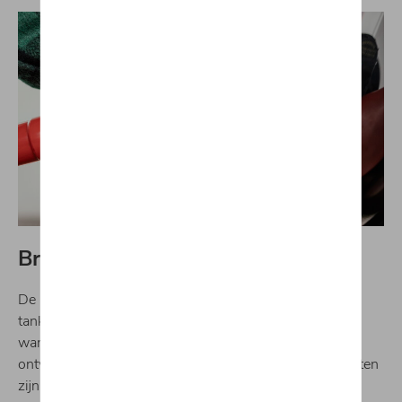
Brandstofmonitor
De brandstofmonitor geeft een overzicht van al jouw
tankbeurten en maandelijkse brandstofkosten. Telkens
wanneer de Audi DataPlug een tankbeurt registreert,
ontvang je een melding via de app dat de brandstofkosten
zijn geregistreerd. Deze service registreert automatisch