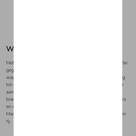
Is jouw wagen compatibel?
Waarom connecteren?
Met een geconnecteerde wagen is het mogelijk om allerlei
gegevens uit te wisselen tussen je smartphone en je
wagen. Hierdoor krijg jij als bestuurder optimale toegang
tot de nieuwste informatie en entertainment. Denk maar
aan zaken als kilometerstand, chassisnummer en
brandstofpeil. Je kan zelfs controleren hoeveel kilometers
en dagen er nog zijn tot jouw volgende serviceafspraak.
Maar dat is niet alles! We zetten enkele voordelen op een
rij.