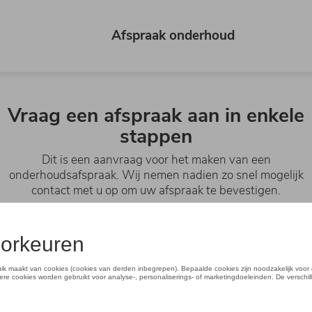
Afspraak onderhoud
Vraag een afspraak aan in enkele
stappen
Dit is een aanvraag voor het maken van een
onderhoudsafspraak. Wij nemen nadien zo snel mogelijk
contact met u op om uw afspraak te bevestigen.
Afspraak
Kies uw merk en verdeler.