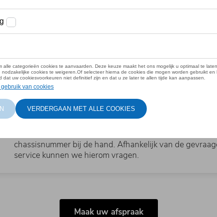
Tijdstip
Selecteer een beschikbaar moment.
Onderhoud
Kies de gewenste service.
Gegevens
Vul uw gegevens in en houd alvast uw kentekenplaat e
chassisnummer bij de hand. Afhankelijk van de gevraa
service kunnen we hierom vragen.