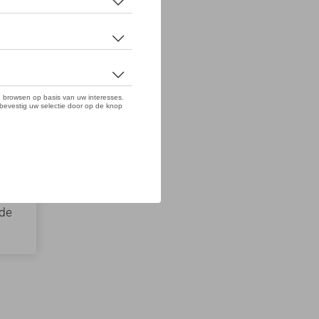
n
gde